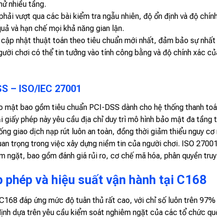
hử nhiều tầng.
phải vượt qua các bài kiểm tra ngẫu nhiên, độ ổn định và độ chín
uả và hạn chế mọi khả năng gian lận.
g cập nhật thuật toán theo tiêu chuẩn mới nhất, đảm bảo sự nhất
ời chơi có thể tin tưởng vào tính công bằng và độ chính xác củ
SS – ISO/IEC 27001
o mật bao gồm tiêu chuẩn PCI-DSS dành cho hệ thống thanh to
ại giấy phép này yêu cầu địa chỉ duy trì mô hình bảo mật đa tầng tr
g giao dịch nạp rút luôn an toàn, đồng thời giảm thiểu nguy cơ rò
quan trọng trong việc xây dựng niềm tin của người chơi. ISO 2700
êm ngặt, bao gồm đánh giá rủi ro, cơ chế mã hóa, phân quyền truy
p phép và hiệu suất vận hành tại C168
 C168 đáp ứng mức độ tuân thủ rất cao, với chỉ số luôn trên 97%
định dựa trên yêu cầu kiểm soát nghiêm ngặt của các tổ chức quố