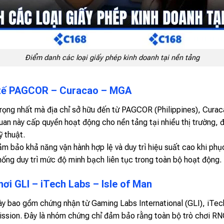
Điểm danh các loại giấy phép kinh doanh tại nền tảng
 tế PAGCOR – Curacao – MGA
trọng nhất mà địa chỉ sở hữu đến từ PAGCOR (Philippines), Cur
an này cấp quyền hoạt động cho nền tảng tại nhiều thị trường, đ
ỹ thuật.
m bảo khả năng vận hành hợp lệ và duy trì hiệu suất cao khi phụ
ống duy trì mức độ minh bạch liên tục trong toàn bộ hoạt động.
hơi GLI – iTech Labs – Isle of Man
y bao gồm chứng nhận từ Gaming Labs International (GLI), iTech
sion. Đây là nhóm chứng chỉ đảm bảo rằng toàn bộ trò chơi RNG