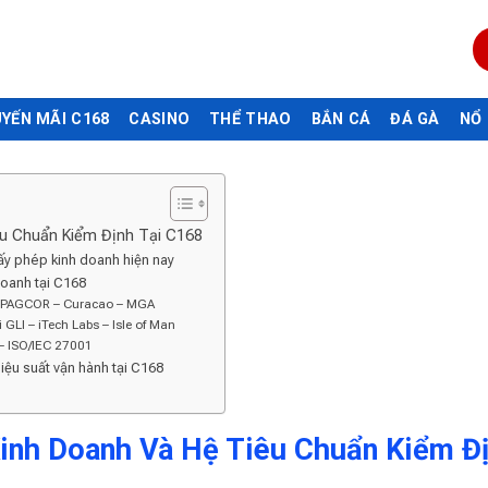
YẾN MÃI C168
CASINO
THỂ THAO
BẮN CÁ
ĐÁ GÀ
NỔ
êu Chuẩn Kiểm Định Tại C168
ấy phép kinh doanh hiện nay
oanh tại C168
ế PAGCOR – Curacao – MGA
 GLI – iTech Labs – Isle of Man
– ISO/IEC 27001
iệu suất vận hành tại C168
inh Doanh Và Hệ Tiêu Chuẩn Kiểm Đ