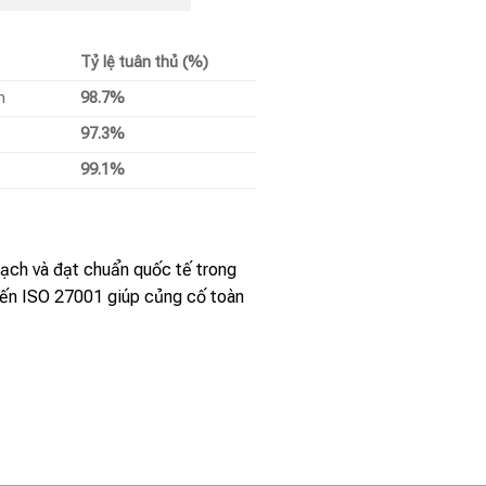
Tỷ lệ tuân thủ (%)
h
98.7%
97.3%
99.1%
ạch và đạt chuẩn quốc tế trong
ến ISO 27001 giúp củng cố toàn