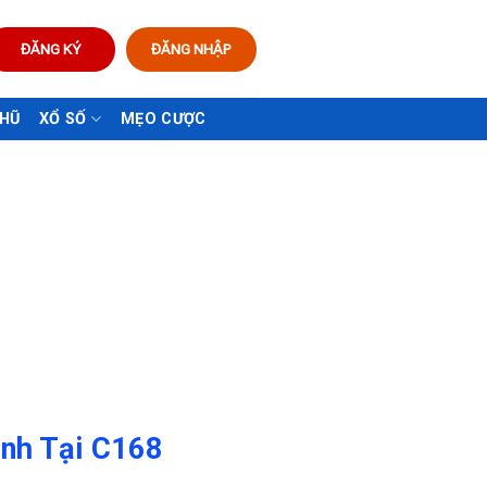
ĐĂNG KÝ
ĐĂNG NHẬP
 HŨ
XỔ SỐ
MẸO CƯỢC
ịnh Tại C168